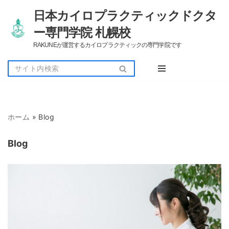
日本カイロプラクティックドクタ
コ
ー専門学院 札幌校
ン
RAKUNEが運営するカイロプラクティックの専門学院です
テ
ン
ツ
へ
ス
キ
ッ
ホーム
»
Blog
プ
Blog