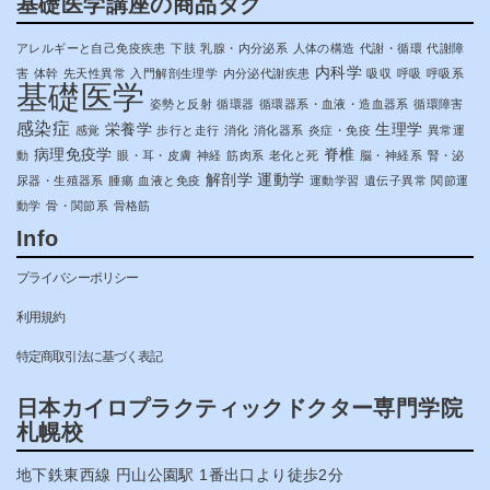
基礎医学講座の商品タグ
アレルギーと自己免疫疾患
下肢
乳腺・内分泌系
人体の構造
代謝・循環
代謝障
内科学
害
体幹
先天性異常
入門解剖生理学
内分泌代謝疾患
吸収
呼吸
呼吸系
基礎医学
姿勢と反射
循環器
循環器系・血液・造血器系
循環障害
感染症
栄養学
生理学
感覚
歩行と走行
消化
消化器系
炎症・免疫
異常運
病理免疫学
脊椎
動
眼・耳・皮膚
神経
筋肉系
老化と死
脳・神経系
腎・泌
解剖学
運動学
尿器・生殖器系
腫瘍
血液と免疫
運動学習
遺伝子異常
関節運
動学
骨・関節系
骨格筋
Info
プライバシーポリシー
利用規約
特定商取引法に基づく表記
日本カイロプラクティックドクター専門学院
札幌校
地下鉄東西線 円山公園駅 1番出口より徒歩2分