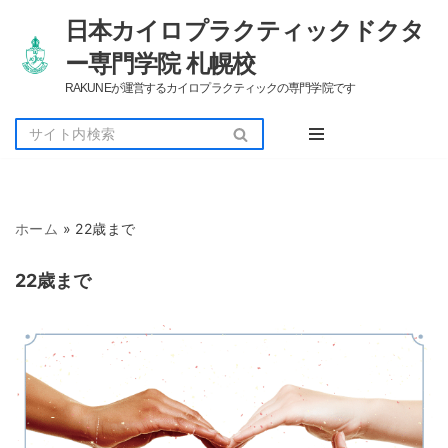
日本カイロプラクティックドクタ
コ
ー専門学院 札幌校
ン
RAKUNEが運営するカイロプラクティックの専門学院です
テ
ン
ツ
へ
ス
キ
ッ
ホーム
»
22歳まで
プ
22歳まで