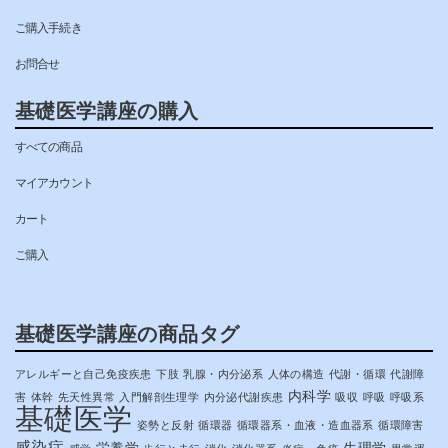
ご購入手続き
お問合せ
基礎医学講座の購入
すべての商品
マイアカウント
カート
ご購入
基礎医学講座の商品タグ
アレルギーと自己免疫疾患
下肢
乳腺・内分泌系
人体の構造
代謝・循環
代謝障
内科学
害
体幹
先天性異常
入門解剖生理学
内分泌代謝疾患
吸収
呼吸
呼吸系
基礎医学
姿勢と反射
循環器
循環器系・血液・造血器系
循環障害
感染症