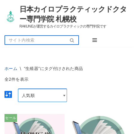
日本カイロプラクティックドクタ
コ
ー専門学院 札幌校
ン
RAKUNEが運営するカイロプラクティックの専門学院です
テ
ン
ツ
へ
ス
キ
ッ
ホーム
\
“生殖器”にタグ付けされた商品
プ
全2件を表示
セール