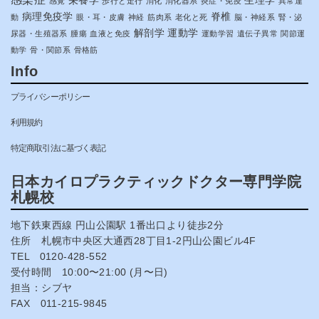
栄養学
生理学
感覚
歩行と走行
消化
消化器系
炎症・免疫
異常運
病理免疫学
脊椎
動
眼・耳・皮膚
神経
筋肉系
老化と死
脳・神経系
腎・泌
解剖学
運動学
尿器・生殖器系
腫瘍
血液と免疫
運動学習
遺伝子異常
関節運
動学
骨・関節系
骨格筋
Info
プライバシーポリシー
利用規約
特定商取引法に基づく表記
日本カイロプラクティックドクター専門学院
札幌校
地下鉄東西線 円山公園駅 1番出口より徒歩2分
住所 札幌市中央区大通西28丁目1-2円山公園ビル4F
TEL 0120-428-552
受付時間 10:00〜21:00 (月〜日)
担当：シブヤ
FAX 011-215-9845