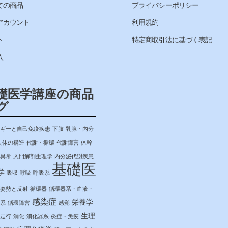
ての商品
プライバシーポリシー
アカウント
利用規約
ト
特定商取引法に基づく表記
入
礎医学講座の商品
グ
ギーと自己免疫疾患
下肢
乳腺・内分
人体の構造
代謝・循環
代謝障害
体幹
異常
入門解剖生理学
内分泌代謝疾患
基礎医
学
吸収
呼吸
呼吸系
姿勢と反射
循環器
循環器系・血液・
感染症
栄養学
系
循環障害
感覚
生理
走行
消化
消化器系
炎症・免疫