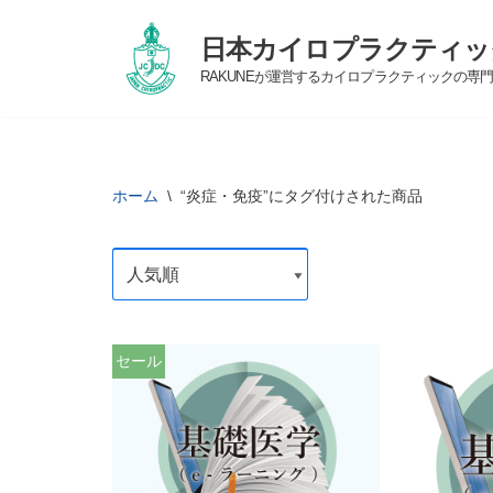
日本カイロプラクティッ
コ
RAKUNEが運営するカイロプラクティックの専
ン
テ
ン
ツ
ホーム
\
“炎症・免疫”にタグ付けされた商品
へ
ス
キ
ッ
プ
セール