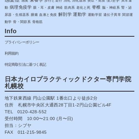
栄養学
生理学
感覚
歩行と走行
消化
消化器系
炎症・免疫
異常運
病理免疫学
脊椎
動
眼・耳・皮膚
神経
筋肉系
老化と死
脳・神経系
腎・泌
解剖学
運動学
尿器・生殖器系
腫瘍
血液と免疫
運動学習
遺伝子異常
関節運
動学
骨・関節系
骨格筋
Info
プライバシーポリシー
利用規約
特定商取引法に基づく表記
日本カイロプラクティックドクター専門学院
札幌校
地下鉄東西線 円山公園駅 1番出口より徒歩2分
住所 札幌市中央区大通西28丁目1-2円山公園ビル4F
TEL 0120-428-552
受付時間 10:00〜21:00 (月〜日)
担当：シブヤ
FAX 011-215-9845