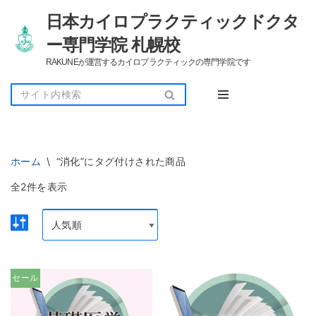
日本カイロプラクティックドクタ
コ
ー専門学院 札幌校
ン
RAKUNEが運営するカイロプラクティックの専門学院です
テ
ン
ツ
へ
ス
キ
ッ
ホーム
\
“消化”にタグ付けされた商品
プ
全2件を表示
セール