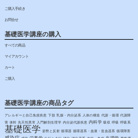
ご購入手続き
お問合せ
基礎医学講座の購入
すべての商品
マイアカウント
カート
ご購入
基礎医学講座の商品タグ
アレルギーと自己免疫疾患
下肢
乳腺・内分泌系
人体の構造
代謝・循環
代謝障
内科学
害
体幹
先天性異常
入門解剖生理学
内分泌代謝疾患
吸収
呼吸
呼吸系
基礎医学
姿勢と反射
循環器
循環器系・血液・造血器系
循環障害
感染症