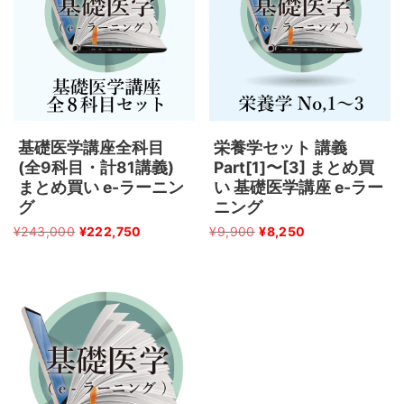
基礎医学講座全科目
栄養学セット 講義
(全9科目・計81講義)
Part[1]〜[3] まとめ買
まとめ買い e-ラーニン
い 基礎医学講座 e-ラー
グ
ニング
¥
243,000
¥
222,750
¥
9,900
¥
8,250