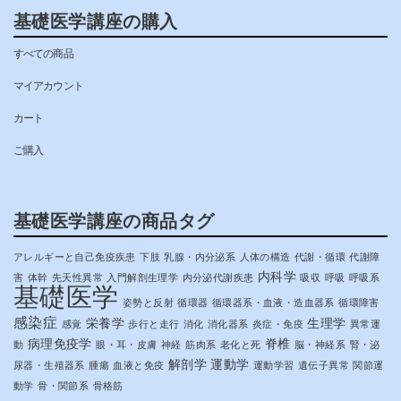
基礎医学講座の購入
すべての商品
マイアカウント
カート
ご購入
基礎医学講座の商品タグ
アレルギーと自己免疫疾患
下肢
乳腺・内分泌系
人体の構造
代謝・循環
代謝障
内科学
害
体幹
先天性異常
入門解剖生理学
内分泌代謝疾患
吸収
呼吸
呼吸系
基礎医学
姿勢と反射
循環器
循環器系・血液・造血器系
循環障害
感染症
栄養学
生理学
感覚
歩行と走行
消化
消化器系
炎症・免疫
異常運
病理免疫学
脊椎
動
眼・耳・皮膚
神経
筋肉系
老化と死
脳・神経系
腎・泌
解剖学
運動学
尿器・生殖器系
腫瘍
血液と免疫
運動学習
遺伝子異常
関節運
動学
骨・関節系
骨格筋