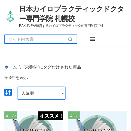
日本カイロプラクティックドクタ
コ
ー専門学院 札幌校
ン
RAKUNEが運営するカイロプラクティックの専門学院です
テ
ン
ツ
へ
ス
キ
ッ
ホーム
\
“栄養学”にタグ付けされた商品
プ
全3件を表示
セール
セール