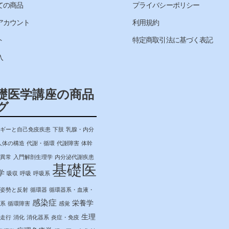
ての商品
プライバシーポリシー
アカウント
利用規約
ト
特定商取引法に基づく表記
入
礎医学講座の商品
グ
ギーと自己免疫疾患
下肢
乳腺・内分
人体の構造
代謝・循環
代謝障害
体幹
異常
入門解剖生理学
内分泌代謝疾患
基礎医
学
吸収
呼吸
呼吸系
姿勢と反射
循環器
循環器系・血液・
感染症
栄養学
系
循環障害
感覚
生理
走行
消化
消化器系
炎症・免疫