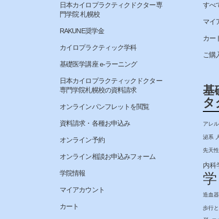
日本カイロプラクティクドクター専
すべ
門学院 札幌校
マイ
RAKUNE奨学金
カー
カイロプラクティック学科
ご購
基礎医学講座 e-ラーニング
日本カイロプラクティックドクター
基
専門学院札幌校の資料請求
タ
オンラインパンフレットを閲覧
資料請求・各種お申込み
アレル
泌系
オンライン予約
先天性
オンライン相談お申込みフォーム
内科
学院情報
学
マイアカウント
造血器
カート
歩行と