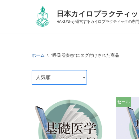
日本カイロプラクティッ
コ
RAKUNEが運営するカイロプラクティックの専
ン
テ
ン
ツ
ホーム
\
“呼吸器疾患”にタグ付けされた商品
へ
ス
キ
ッ
プ
セール